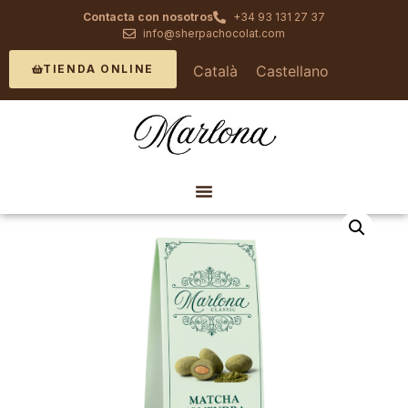
Contacta con nosotros
+34 93 131 27 37
info@sherpachocolat.com
Català
Castellano
TIENDA ONLINE