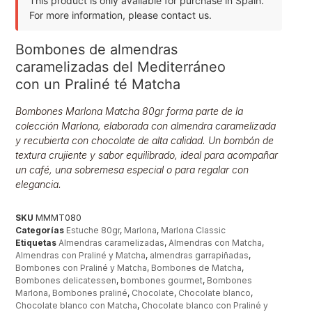
This product is only available for purchase in Spain.
For more information, please contact us.
Bombones de almendras
caramelizadas del Mediterráneo
con un Praliné té Matcha
Bombones Marlona Matcha 80gr forma parte de la
colección Marlona, elaborada con almendra caramelizada
y recubierta con chocolate de alta calidad. Un bombón de
textura crujiente y sabor equilibrado, ideal para acompañar
un café, una sobremesa especial o para regalar con
elegancia.
SKU
MMMT080
Categorías
Estuche 80gr
,
Marlona
,
Marlona Classic
Etiquetas
Almendras caramelizadas
,
Almendras con Matcha
,
Almendras con Praliné y Matcha
,
almendras garrapiñadas
,
Bombones con Praliné y Matcha
,
Bombones de Matcha
,
Bombones delicatessen
,
bombones gourmet
,
Bombones
Marlona
,
Bombones praliné
,
Chocolate
,
Chocolate blanco
,
Chocolate blanco con Matcha
,
Chocolate blanco con Praliné y