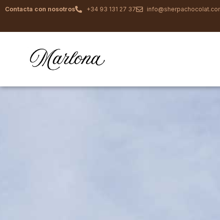
Contacta con nosotros
+34 93 131 27 37
info@sherpachocolat.c