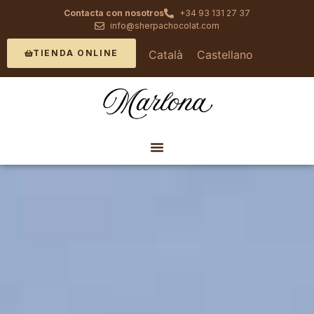
Contacta con nosotros
+34 93 131 27 37
info@sherpachocolat.com
Català
Castellano
TIENDA ONLINE