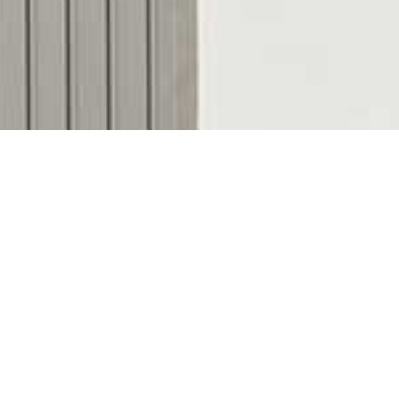
Descubre nuestras
colecciones de bombones
Marlona, Casa Vila Fruits y Drackania
. Elige tus
sabores favoritos, selecciona el formato que mejor
se adapta a cada ocasión y recíbelos
cómodamente donde tú quieras.