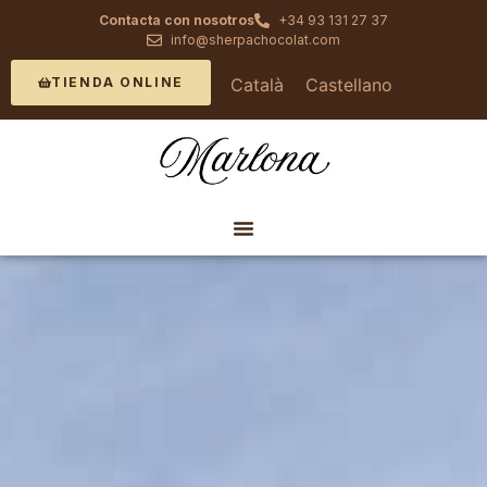
Contacta con nosotros
+34 93 131 27 37
info@sherpachocolat.com
Català
Castellano
TIENDA ONLINE