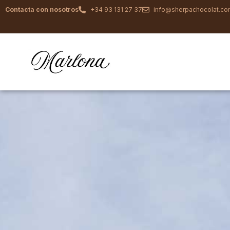
Contacta con nosotros
+34 93 131 27 37
info@sherpachocolat.c