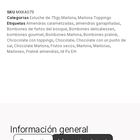
SKU
MXKA075
Categorías
Estuche de 75gr
,
Marlona
,
Marlona Toppings
Etiquetas
Almendras caramelizadas
,
almendras garrapiñadas
,
Bombones de furtos del bosque
,
Bombones delicatessen
,
bombones gourmet
,
Bombones Marlona
,
Bombones praliné
,
Chcocolate con toppings
,
Chocolate
,
Chocolate con un punto de
sal
,
Chocolate Marlona
,
Frutos secos
,
Marlona
,
Marlonas
,
Marlones
,
Praliné almendras
,
té Pu Erh
Información general