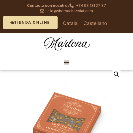
Contacta con nosotros
+34 93 131 27 37
info@sherpachocolat.com
Català
Castellano
TIENDA ONLINE