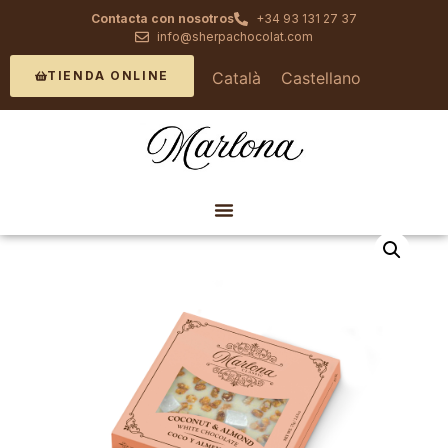
Contacta con nosotros
+34 93 131 27 37
info@sherpachocolat.com
Català
Castellano
TIENDA ONLINE