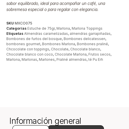
sabor equilibrado, ideal para acompañar un café, una
sobremesa especial o para regalar con elegancia.
SKU
MXCO075
Categorías
Estuche de 75gr
,
Marlona
,
Marlona Toppings
Etiquetas
Almendras caramelizadas
,
almendras garrapiñadas
,
Bombones de furtos del bosque
,
Bombones delicatessen
,
bombones gourmet
,
Bombones Marlona
,
Bombones praliné
,
Chcocolate con toppings
,
Chocolate
,
Chocolate blanco
,
Chocolate blanco con coco
,
Chocolate Marlona
,
Frutos secos
,
Marlona
,
Marlonas
,
Marlones
,
Praliné almendras
,
té Pu Erh
Información general