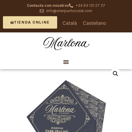
Contacta con nosotros
+34 93 131 27 37
info@sherpachocolat.com
Català
Castellano
TIENDA ONLINE