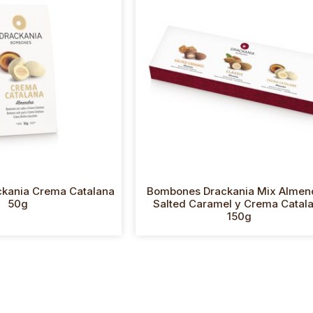
kania Crema Catalana
Bombones Drackania Mix Almen
50g
Salted Caramel y Crema Catal
150g
Obrador
C/ Ponent 6 Pol. Ind. Sant Pere Molanta