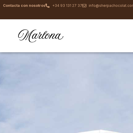
Contacta con nosotros
+34 93 131 27 37
info@sherpachocolat.c