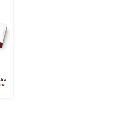
dra,
ana