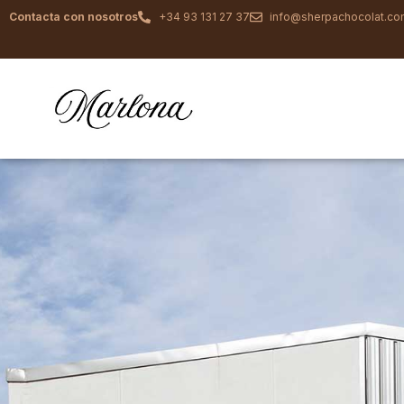
Contacta con nosotros
+34 93 131 27 37
info@sherpachocolat.c