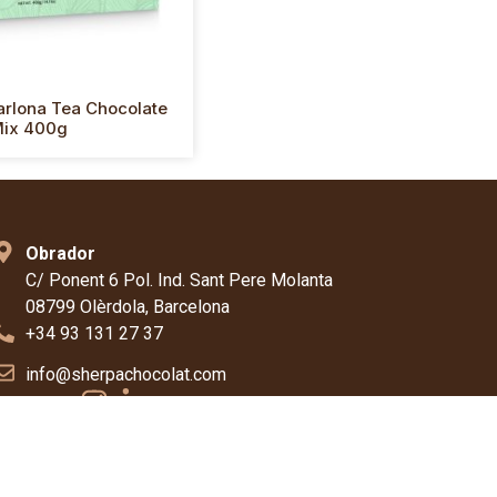
rlona Tea Chocolate
ix 400g
Obrador
C/ Ponent 6 Pol. Ind. Sant Pere Molanta
08799 Olèrdola, Barcelona
+34 93 131 27 37
info@sherpachocolat.com
Síguenos: