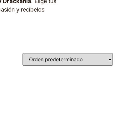
y Drackania
. Elige tus
asión y recíbelos