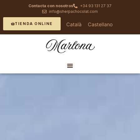
Contacta con nosotros
+34 93 131 27 37
info@sherpachocolat.com
Català
Castellano
TIENDA ONLINE