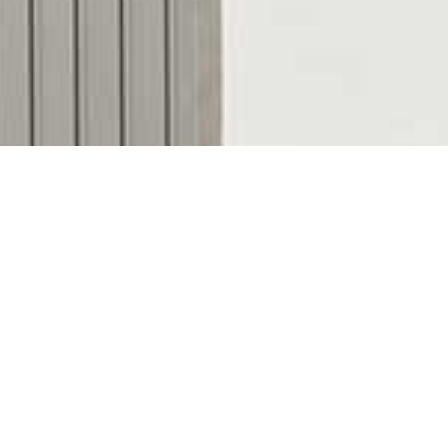
Descubre nuestras
colecciones de bombones
Marlona, Casa Vila Fruits y Drackania
. Elige tus
sabores favoritos, selecciona el formato que mejor
se adapta a cada ocasión y recíbelos
cómodamente donde tú quieras.