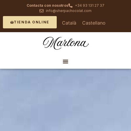
Contacta con nosotros
+34 93 131 27 37
info@sherpachocolat.com
Català
Castellano
TIENDA ONLINE