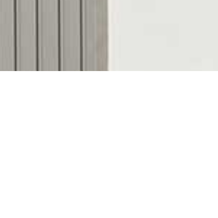
Descubre nuestras
colecciones de bombones
Marlona, Casa Vila Fruits y Drackania
. Elige tus
sabores favoritos, selecciona el formato que mejor
se adapta a cada ocasión y recíbelos
cómodamente donde tú quieras.