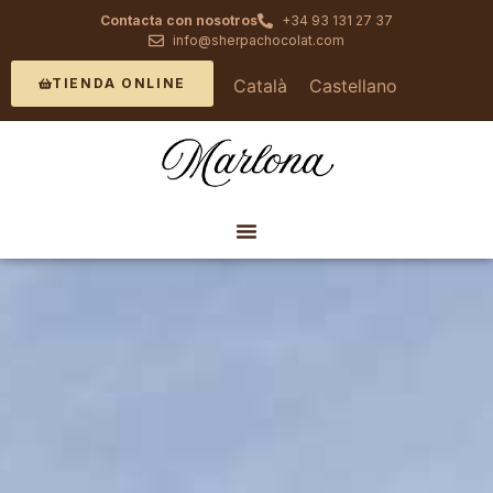
Contacta con nosotros
+34 93 131 27 37
info@sherpachocolat.com
Català
Castellano
TIENDA ONLINE