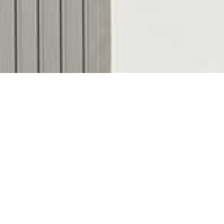
Descubre nuestras
colecciones de bombones
Marlona, Casa Vila Fruits y Drackania
. Elige tus
sabores favoritos, selecciona el formato que mejor
se adapta a cada ocasión y recíbelos
cómodamente donde tú quieras.