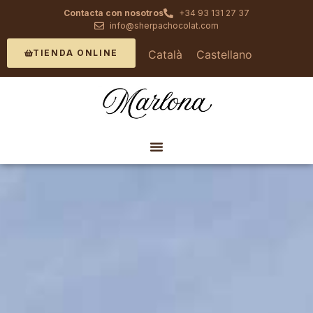
Contacta con nosotros
+34 93 131 27 37
info@sherpachocolat.com
Català
Castellano
TIENDA ONLINE