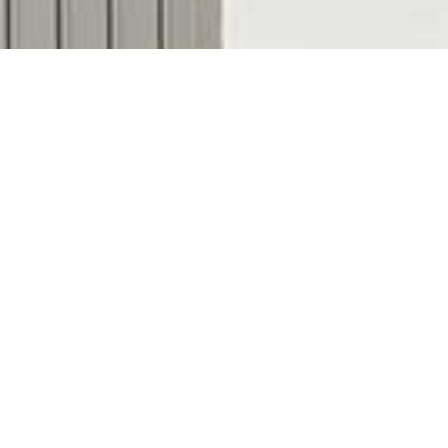
Descubre nuestras
colecciones de bombones
Marlona, Casa Vila Fruits y Drackania
. Elige tus
sabores favoritos, selecciona el formato que mejor
se adapta a cada ocasión y recíbelos
cómodamente donde tú quieras.