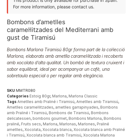
This product is only available for purchase in Spain.
For more information, please contact us.
Bombons d’ametlles
caramel·litzades del Mediterrani amb
gust de Tiramisú
Bombons Marlona Tiramisú 80gr forma part de la col·lecció
Marlona, elaborats amb ametlla caramel·litzada i recoberts
amb xocolata d’alta qualitat. Un bombó de textura cruixent i
sabor equilibrat, ideal per acompanyar un cafè, una
sobretaula especial o per regalar amb elegància.
SKU
MMTR080
Categories
Estoig 80gr
,
Marlona
,
Marlona Classic
Tags
Ametlles amb Praliné i Tiramisú
,
Ametlles amb Tiramisú
,
Ametlles caramel·litzades
,
ametlles garrapinyades
,
Bombons
amb Praliné i Tiramisú
,
Bombons de Tiramisú
,
Bombons
delicatessen
,
bombons gourmet
,
Bombons Marlona
,
Bombons
praliné
,
Fruits secs
,
Marlona
,
Marlonas
,
Marlones
,
Praliné
ametlles
,
Xocolata
,
Xocolata blanca
,
Xocolata blanca amb Praliné
i Tiramisú
,
Xocolata blanca amb Tiramisú
,
Xocolata Marlona