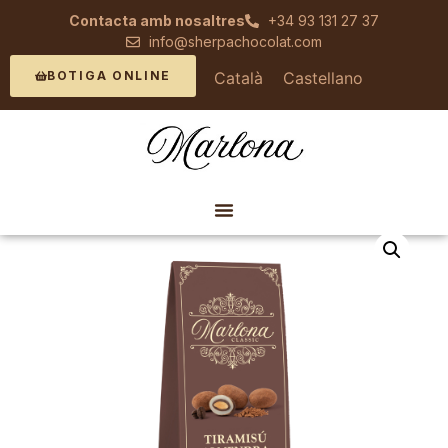
Contacta amb nosaltres
+34 93 131 27 37
info@sherpachocolat.com
Català
Castellano
BOTIGA ONLINE