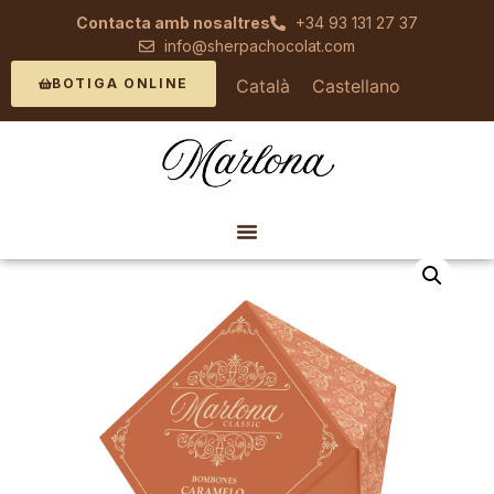
Contacta amb nosaltres
+34 93 131 27 37
info@sherpachocolat.com
Català
Castellano
BOTIGA ONLINE