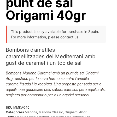
punt de sal
Origami 40gr
This product is only available for purchase in Spain.
For more information, please contact us.
Bombons d’ametlles
caramel·litzades del Mediterrani amb
gust de caramel i un toc de sal
Bombons Marlona Caramel amb un punt de sal Origami
40gr destaca per la seva harmonia entre l’ametlla
caramel·litzada i la xocolata. Una proposta pensada per a
aquells que gaudeixen dels sabors intensos però equilibrats,
perfecta per compartir o per a un caprici personal.
SKU
MMKA040
Categories
Marlona
,
Marlona Classic
,
Orignami 40gr
Tags
Ametlles amb caramel
,
Ametlles amb caramel i sal
,