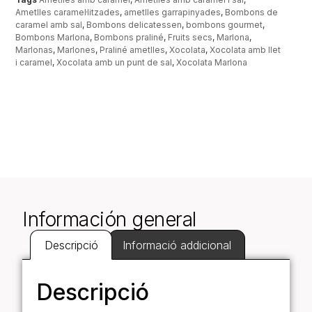
Ametlles caramel·litzades
,
ametlles garrapinyades
,
Bombons de
caramel amb sal
,
Bombons delicatessen
,
bombons gourmet
,
Bombons Marlona
,
Bombons praliné
,
Fruits secs
,
Marlona
,
Marlonas
,
Marlones
,
Praliné ametlles
,
Xocolata
,
Xocolata amb llet
i caramel
,
Xocolata amb un punt de sal
,
Xocolata Marlona
Información general
Descripció
Informació addicional
Descripció