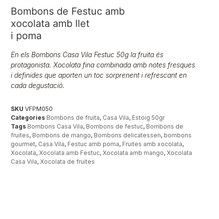
Bombons de Festuc amb
xocolata amb llet
i poma
En els Bombons Casa Vila Festuc 50g la fruita és
protagonista. Xocolata fina combinada amb notes fresques
i definides que aporten un toc sorprenent i refrescant en
cada degustació.
SKU
VFPM050
Categories
Bombons de fruita
,
Casa Vila
,
Estoig 50gr
Tags
Bombons Casa Vila
,
Bombons de festuc
,
Bombons de
fruites
,
Bombons de mango
,
Bombons delicatessen
,
bombons
gourmet
,
Casa Vila
,
Festuc amb poma
,
Fruites amb xocolata
,
Xocolata
,
Xocolata amb Festuc
,
Xocolata amb mango
,
Xocolata
Casa Vila
,
Xocolata de fruites