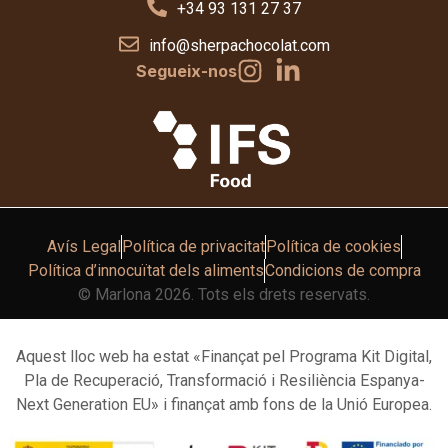
+34 93 131 27 37
info@sherpachocolat.com
Segueix-nos
Avís Legal
Política de privacitat
Política de cookies
Política d’innocuïtat dels aliments
Condicions de compra
© Marlona 2026. Tots els drets reservats.
Aquest lloc web ha estat «Finançat pel Programa Kit Digital,
Pla de Recuperació, Transformació i Resiliència Espanya-
Next Generation EU» i finançat amb fons de la Unió Europea.