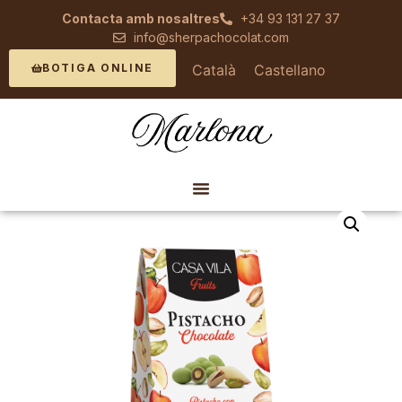
Contacta amb nosaltres
+34 93 131 27 37
info@sherpachocolat.com
Català
Castellano
BOTIGA ONLINE