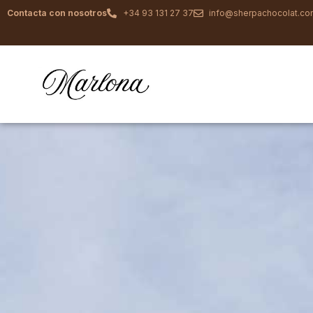
Contacta con nosotros
+34 93 131 27 37
info@sherpachocolat.c