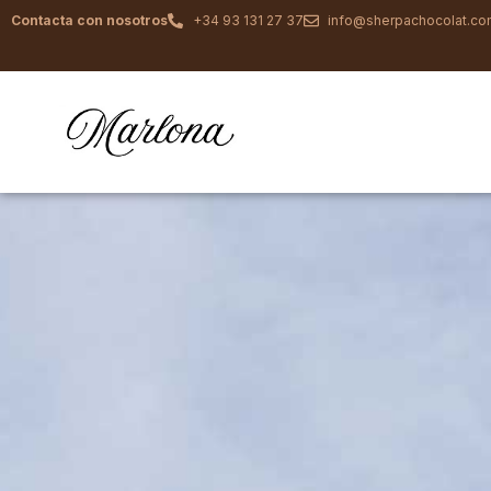
Contacta con nosotros
+34 93 131 27 37
info@sherpachocolat.c