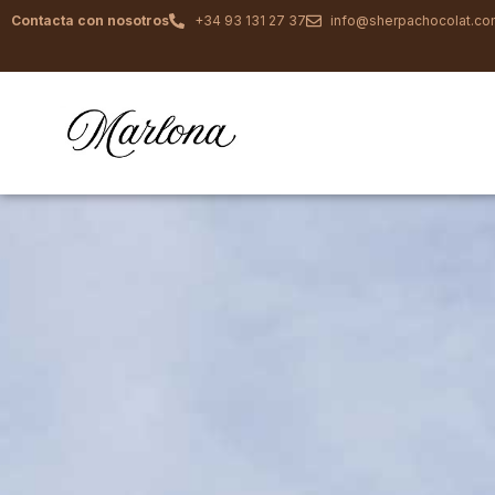
Contacta con nosotros
+34 93 131 27 37
info@sherpachocolat.c