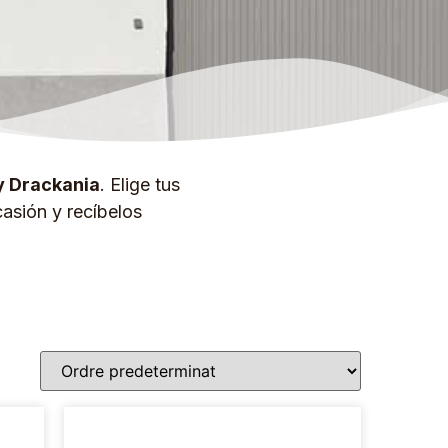
y Drackania
. Elige tus
asión y recíbelos