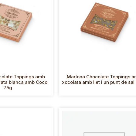
colate Toppings amb
Marlona Chocolate Toppings 
olata blanca amb Coco
xocolata amb llet i un punt de sal
75g