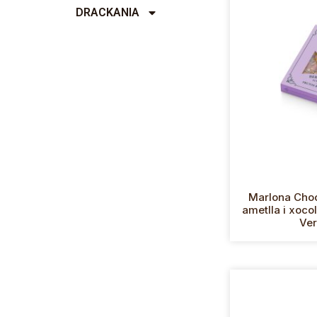
DRACKANIA
Marlona Cho
ametlla i xoco
Ver