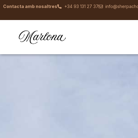
Contacta amb nosaltres
+34 93 131 27 37
info@sherpacho